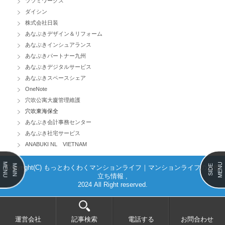
ツツミワークス
ダイシン
株式会社日装
あなぶきデザイン＆リフォーム
あなぶきインシュアランス
あなぶきパートナー九州
あなぶきデジタルサービス
あなぶきスペースシェア
OneNote
穴吹公寓大廈管理維護
穴吹東海保全
あなぶき会計事務センター
あなぶき社宅サービス
ANABUKI NL VIETNAM
MENU
MENU
MAIN
SIDE
Copyright(C) もっとわくわくマンションライフ｜マンションライフのお役
立ち情報 ,
2024 All Right reserved.
運営会社
記事検索
電話する
お問合わせ