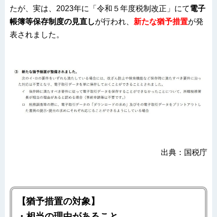
たが、実は、2023年に「令和５年度税制改正」にて
電子
帳簿等保存制度の見直し
が行われ、
新たな猶予措置
が発
表されました。
出典：国税庁
【猶予措置の対象】
・相当の理由があること