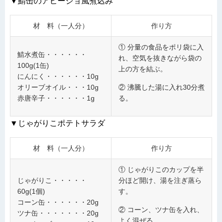
▼鯖缶のアヒージョ風煮込み
材 料（一人分）
作り方
① 分量の食品をポリ袋に入
鯖水煮缶・・・・・・
れ、空気を抜きながら袋の
100g(1缶)
上の方を結ぶ。
にんにく・・・・・・10g
オリーブオイル・・・10g
② 沸騰した湯に入れ30分煮
赤唐辛子・・・・・・1g
る。
▼じゃがりこポテトサラダ
材 料（一人分）
作り方
① じゃがりこのカップを半
じゃがりこ・・・・・
分ほど開け、湯を注ぎ蒸ら
60g(1個)
す。
コーン缶・・・・・・20g
② コーン、ツナ缶を入れ、
ツナ缶・・・・・・・20g
よく混ぜる。