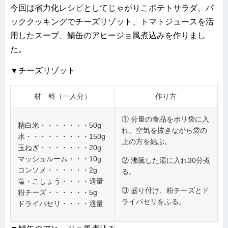
今回は省力化レシピとしてじゃがりこポテトサラダ、パ
ッククッキングでチーズリゾット、トマトジュースを活
用したスープ、鯖缶のアヒージョ風煮込みを作りまし
た。
▼チーズリゾット
材 料（一人分）
作り方
① 分量の食品をポリ袋に入
精白米・・・・・・・50g
れ、空気を抜きながら袋の
水・・・・・・・・・150g
上の方を結ぶ。
玉ねぎ・・・・・・・20g
マッシュルーム・・・10g
② 沸騰した湯に入れ30分煮
コンソメ・・・・・・2g
る。
塩・こしょう・・・・適量
③ 盛り付け、粉チーズとド
粉チーズ・・・・・・5g
ライパセリをふる。
ドライパセリ・・・・適量