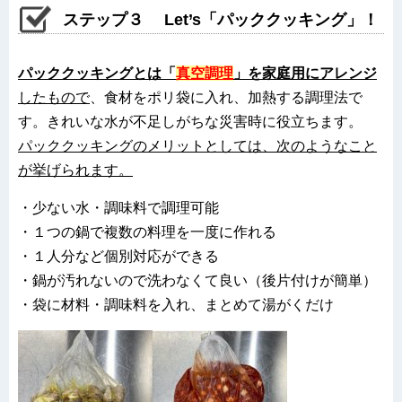
ステップ３ Let’s「パッククッキング」！
パッククッキングとは「
真空調理
」を家庭用にアレンジ
したもので
、食材をポリ袋に入れ、加熱する調理法で
す。きれいな水が不足しがちな災害時に役立ちます。
パッククッキングのメリットとしては、次のようなこと
が挙げられます。
・少ない水・調味料で調理可能
・１つの鍋で複数の料理を一度に作れる
・１人分など個別対応ができる
・鍋が汚れないので洗わなくて良い（後片付けが簡単）
・袋に材料・調味料を入れ、まとめて湯がくだけ