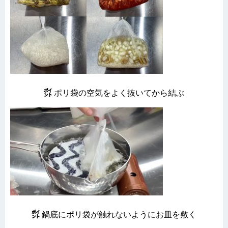
㌽
ポリ袋の空気をよく抜いてから結ぶ
㌽
鍋底にポリ袋が触れないようにお皿を敷く