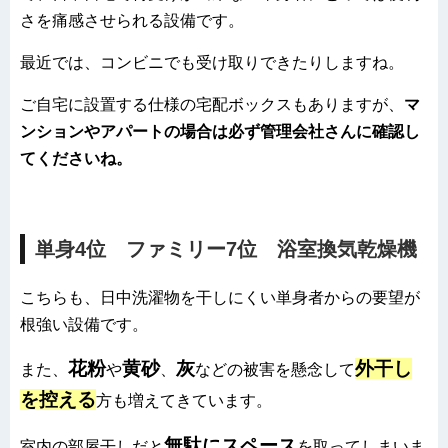
さを痛感させられる設備です。
最近では、コンビニでも受け取りできたりしますね。
ご自宅に設置する仕様の宅配ボックスもありますが、
マ
ンションやアパートの場合は必ず管理会社さんに確認し
てくださいね。
単身4位 ファミリー7位 浴室換気乾燥機
こちらも、日中洗濯物を干しにくい単身者からの要望が
根強い設備です。
花粉
黄砂
灰
外干し
また、
や
、
などの被害を懸念して
を控える
方も増えてきています。
無駄にスペース
室内の部屋干しだと
を取ってしまいま