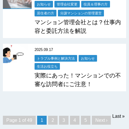
お知らせ
管理会社変更
役員＆理事の方
居住者の方
分譲マンションの管理運営
マンション管理会社とは？仕事内
容と委託方法を解説
2025.09.17
トラブル事例と解決方法
お知らせ
生活お役立ち
実際にあった！マンションでの不
審な訪問者にご注意！
Last »
Page 1 of 49
1
2
3
4
5
Next ›