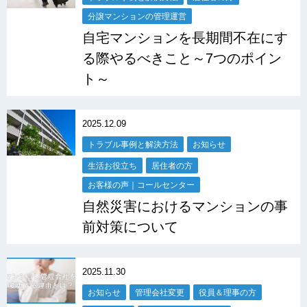
分譲マンションの管理運営
自宅マンションを長期間不在にす
る際やるべきこと～7つのポイン
ト～
2025.12.09
トラブル事例と解決方法
お知らせ
生活お役立ち
居住者の方
お客様の声｜コールセンター
自然災害におけるマンションの事
前対策について
2025.11.30
お知らせ
管理会社変更
役員＆理事の方