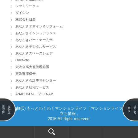
ツツミワークス
ダイシン
株式会社日装
あなぶきデザイン＆リフォーム
あなぶきインシュアランス
あなぶきパートナー九州
あなぶきデジタルサービス
あなぶきスペースシェア
OneNote
穴吹公寓大廈管理維護
穴吹東海保全
あなぶき会計事務センター
あなぶき社宅サービス
ANABUKI NL VIETNAM
MENU
MENU
MAIN
SIDE
Copyright(C) もっとわくわくマンションライフ｜マンションライフのお役
立ち情報 ,
2016 All Right reserved.