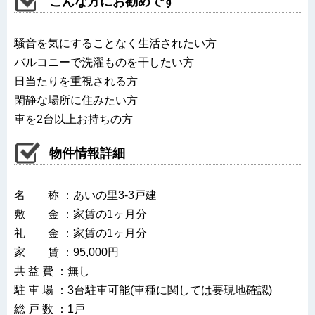
こんな方にお勧めです
騒音を気にすることなく生活されたい方
バルコニーで洗濯ものを干したい方
日当たりを重視される方
閑静な場所に住みたい方
車を2台以上お持ちの方
物件情報詳細
名 称 ：あいの里3-3戸建
敷 金 ：家賃の1ヶ月分
礼 金 ：家賃の1ヶ月分
家 賃 ：95,000円
共 益 費 ：無し
駐 車 場 ：3台駐車可能(車種に関しては要現地確認)
総 戸 数 ：1戸