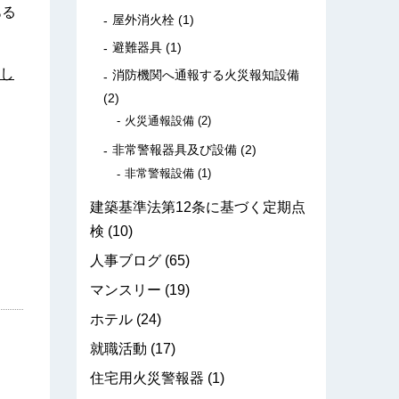
ある
屋外消火栓
(1)
避難器具
(1)
し
消防機関へ通報する火災報知設備
(2)
火災通報設備
(2)
非常警報器具及び設備
(2)
非常警報設備
(1)
建築基準法第12条に基づく定期点
検
(10)
人事ブログ
(65)
マンスリー
(19)
ホテル
(24)
就職活動
(17)
住宅用火災警報器
(1)