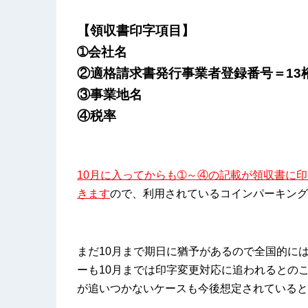
【領収書印字項目】
➀会社名
②適格請求書発行事業者登録番号＝13
③事業地名
④税率
10月に入ってからも➀～④の記載が領収書に
きます
ので、利用されているコインパーキング
まだ10月まで期日に猶予があるので全国的に
ーも10月までは印字変更対応に追われるとの
が追いつかないケースも今後想定されていると