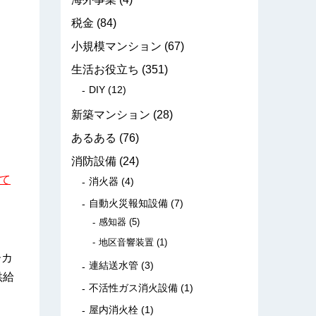
税金
(84)
小規模マンション
(67)
生活お役立ち
(351)
DIY
(12)
新築マンション
(28)
あるある
(76)
消防設備
(24)
て
消火器
(4)
自動火災報知設備
(7)
感知器
(5)
地区音響装置
(1)
ーカ
連結送水管
(3)
供給
不活性ガス消火設備
(1)
屋内消火栓
(1)