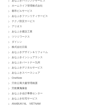
あなぶきハウジングサービス
ホームライフ管理株式会社
都市ビルサービス
あなぶきファシリティサービス
テクノ防災サービス
アリオス
あなぶき建設工業
ツツミワークス
ダイシン
株式会社日装
あなぶきデザイン＆リフォーム
あなぶきインシュアランス
あなぶきパートナー九州
あなぶきデジタルサービス
あなぶきスペースシェア
OneNote
穴吹公寓大廈管理維護
穴吹東海保全
あなぶき会計事務センター
あなぶき社宅サービス
ANABUKI NL VIETNAM