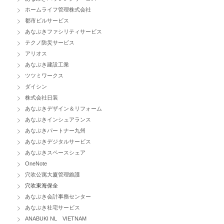
ホームライフ管理株式会社
都市ビルサービス
あなぶきファシリティサービス
テクノ防災サービス
アリオス
あなぶき建設工業
ツツミワークス
ダイシン
株式会社日装
あなぶきデザイン＆リフォーム
あなぶきインシュアランス
あなぶきパートナー九州
あなぶきデジタルサービス
あなぶきスペースシェア
OneNote
穴吹公寓大廈管理維護
穴吹東海保全
あなぶき会計事務センター
あなぶき社宅サービス
ANABUKI NL VIETNAM