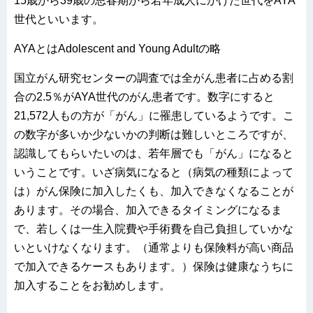
15
歳から
39
歳の思春期から若年成人にかけた世代を
AYA
世代といいます。
AYA
とは
Adolescent and Young Adult
の略
国立がん研究センターの調査では全がん患者に占める割
合の
2.5
％が
AYA
世代のがん患者です。数字にすると
21,572人もの方が「がん」に罹患しているようです。こ
の数字が多いか少ないかの判断は難しいところですが、
認識してもらいたいのは、若年層でも「がん」になると
いうことです。いざ病気になると（病気の種類によって
は）がん保険に加入したくも、加入できなくなることが
あります。その場合、加入できるタイミングになるま
で、若しくは一生入院費や手術費を自己負担していかな
いといけなくなります。（通常よりも保険料が高い商品
で加入できるケースもあります。）保険は健康なうちに
加入することをお勧めします。