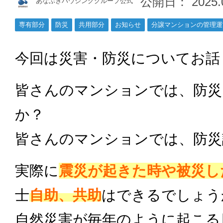
公開日：
2025.
あなぶきハウジンググループ公式
専有部分
防災
共用部分
お知らせ
分譲マンションの管理運
今回は災害・防災についてお話
皆さんのマンションでは、防災
か？
皆さんのマンションでは、防災
実際に
震災が起きた時や被災し
士
自助、共助
はできるでしょう
自然災害が毎年のように起こる