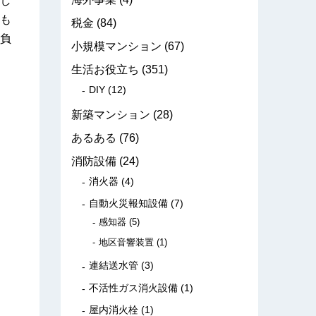
し
も
税金
(84)
負
小規模マンション
(67)
生活お役立ち
(351)
DIY
(12)
新築マンション
(28)
あるある
(76)
消防設備
(24)
消火器
(4)
自動火災報知設備
(7)
感知器
(5)
地区音響装置
(1)
連結送水管
(3)
不活性ガス消火設備
(1)
屋内消火栓
(1)