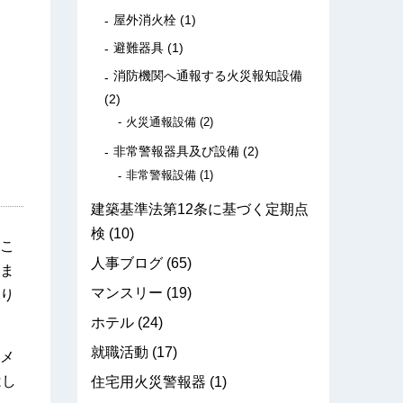
屋外消火栓
(1)
避難器具
(1)
消防機関へ通報する火災報知設備
(2)
火災通報設備
(2)
非常警報器具及び設備
(2)
非常警報設備
(1)
建築基準法第12条に基づく定期点
検
(10)
こ
人事ブログ
(65)
ま
マンスリー
(19)
り
ホテル
(24)
就職活動
(17)
メ
はし
住宅用火災警報器
(1)