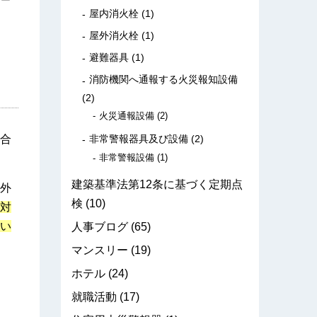
屋内消火栓
(1)
屋外消火栓
(1)
避難器具
(1)
消防機関へ通報する火災報知設備
(2)
火災通報設備
(2)
合
非常警報器具及び設備
(2)
非常警報設備
(1)
建築基準法第12条に基づく定期点
外
検
(10)
対
い
人事ブログ
(65)
マンスリー
(19)
ホテル
(24)
就職活動
(17)