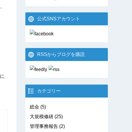
、
公式SNSアカウント
RSSからブログを購読
に
カテゴリー
総会
(5)
大規模修繕
(25)
管理事務報告
(2)