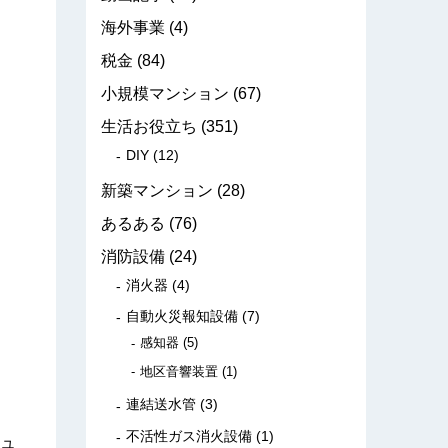
海外事業
(4)
税金
(84)
小規模マンション
(67)
生活お役立ち
(351)
DIY
(12)
新築マンション
(28)
あるある
(76)
消防設備
(24)
消火器
(4)
自動火災報知設備
(7)
感知器
(5)
地区音響装置
(1)
連結送水管
(3)
不活性ガス消火設備
(1)
ュ