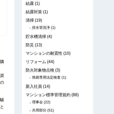
結露
(1)
結露対策
(1)
清掃
(19)
排水管洗浄
(1)
貯水槽清掃
(4)
防災
(13)
マンションの耐震性
(10)
隣
リフォーム
(44)
防火対象物点検
(3)
資
簡易専用法定検査
(1)
の
新入社員
(14)
マンション標準管理規約
(88)
騒
理事会
(22)
と
共用部分
(51)