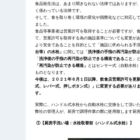
食品衛生法は、あまり聞きなれない法律ではありますが
く係わっている法律です。
そして、食を取り巻く環境の変化や国際化などに対応し
ました。
食品等事業者は営業許可を取得することが必要ですが、食
て、営業許可を取得する為の施設基準についても変更が
より安全であることを目的として「施設に求められる手
台等）の水栓
」
に関しては「
洗浄後の手指の再汚染が防
「
洗浄後の手指の再汚染が防止できる構造であること
」
「再汚染が防止できる構造」
とはセンサー式（自動水栓
ものとなります。
今後は、２０２１年６月１日以降、飲食店営業許可を更
式、レバー式、押しボタン式）」に変更する必要があり
す。
実際に、ハンドル式水栓から自動水栓に交換をして頂い
弊社の管理人が、厨房で調理作業の際に使用致します厨
①
【厨房手洗い場：水栓取替前（ハンドル式水栓）】