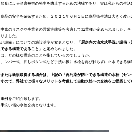
、飲食による健康被害の発生を防止するための法律であり、実は私たちの生活
て食品の安全を確保するため、２０２１年６月１日に食品衛生法は大きく改正
中毒のリスクや事業者の営業実態等を考慮して32業種が定められました。そ
ありました。
洗い設備」についての施設基準が変更となり、「
厨房内の流水式手洗い設備（
止できる構造で
あること
」と定められました。
とは、どの様な構造のことを指しているのでしょうか。
）、レバー式、押しボタン式など手洗い後に水栓を再び触らずに止水できる構
新または新規取得する場合は、上記の「再汚染が防止
できる構造の水栓（セン
ますので、弊社では
様々なメリットを考慮して自動水栓への交換をご提案して
た事例をご紹介致します。
房手洗い場の水栓交換となります。