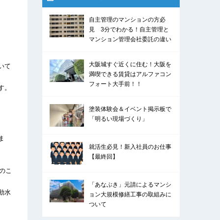
自主管理のマンションの方必
見 3分でわかる！自主管理と
マンション管理会社委託の違い
大阪城すぐ近くに住む！大阪を
いて
満喫できる賃貸はアルファコン
フォート大手前！！
す。
塗装体験会＆イベント掲示板で
「明るい現場づくり」
ま
就活生必見！新入社員のお仕事
【最終回】
のこ
「あなぶき」元請によるマンシ
動水
ョン大規模修繕工事の取組みに
ついて