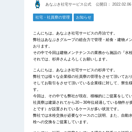
あなぶき社宅サービス公式
公開日：
2022.02.06
社宅・社員寮の管理
お知らせ
こんにちは。あなぶき社宅サービスの丹治です。
弊社はあなぶきグループの総合力で管理・給食・建物メ
おります。
その中で今回は建物メンテナンスの業務から施設の『水
それでは、杉井さんよろしくお願いします。
こんにちは、あなぶき社宅サービスの杉井です。
弊社では様々な企業様の社員寮の管理をさせて頂いてお
そしてお取引をさせて頂いている企業様に対して、寮生
す。
今回は、その中でも弊社が現在、積極的にご提案をして
社員寮は建築されてから20～30年位経過している物件
とです）が設置されているケースが多い状況です。
弊社では
水栓交換が必要なケースのご説明
、また、自動
栓への交換をご提案しています。