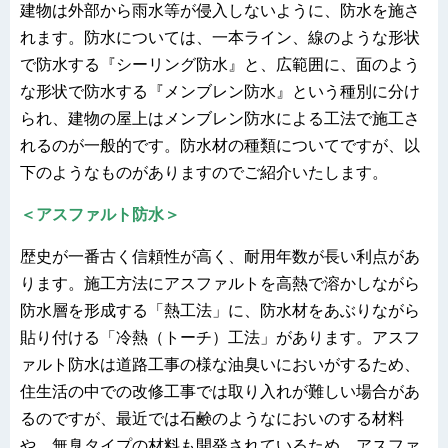
建物は外部から雨水等が侵入しないように、防水を施さ
れます。防水については、一本ライン、線のような形状
で防水する『シーリング防水』と、広範囲に、面のよう
な形状で防水する『メンブレン防水』という種別に分け
られ、建物の屋上はメンブレン防水による工法で施工さ
れるのが一般的です。防水材の種類についてですが、以
下のようなものがありますのでご紹介いたします。
＜アスファルト防水＞
歴史が一番古く信頼性が高く、耐用年数が長い利点があ
ります。施工方法にアスファルトを高熱で溶かしながら
防水層を形成する「熱工法」に、防水材をあぶりながら
貼り付ける「冷熱（トーチ）工法」があります。アスフ
ァルト防水は道路工事の様な油臭いにおいがするため、
住生活の中での改修工事では取り入れが難しい場合があ
るのですが、最近では石鹸のようなにおいのする材料
や、無臭タイプの材料も開発されているため、アスファ