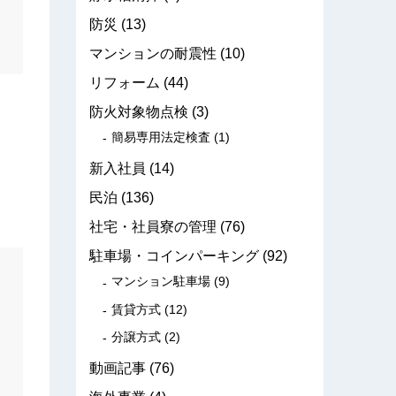
防災
(13)
マンションの耐震性
(10)
リフォーム
(44)
防火対象物点検
(3)
簡易専用法定検査
(1)
新入社員
(14)
民泊
(136)
社宅・社員寮の管理
(76)
駐車場・コインパーキング
(92)
マンション駐車場
(9)
賃貸方式
(12)
分譲方式
(2)
動画記事
(76)