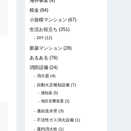
海外事業
(4)
税金
(84)
小規模マンション
(67)
生活お役立ち
(351)
DIY
(12)
新築マンション
(28)
あるある
(76)
消防設備
(24)
消火器
(4)
自動火災報知設備
(7)
感知器
(5)
地区音響装置
(1)
連結送水管
(3)
不活性ガス消火設備
(1)
屋内消火栓
(1)