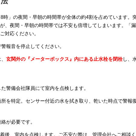
方法
～8時」の夜間・早朝の時間帯が全体の約4割を占めています。
が、夜間・早朝の時間帯では不安も倍増してしまいます。「漏
ご対応ください。
で警報音を停止してください。
は、
玄関外の『メーターボックス』内にある止水栓を閉栓
し、
した警備会社隊員にて室内を点検します。
箇所を特定。センサー付近の水を拭き取り、乾いた時点で警報
連絡が必要です。
着後、室内を点検します。ご不安な際は、管理会社へご相談く