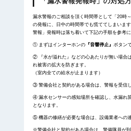
「漏水警報発報時」の対処
漏水警報のご相談を頂く時間帯として「20時
の発報に、日中の時間帯でも慌ててしまいます
警報」発報時は落ち着いて下記の手順を参考に
① まずはインターホンの
『音響停止』
ボタン
② 『水が溢れた』などの心あたりが無い場合
れ被害の拡大を防ぎます。
（室内全ての給水が止まります）
③ 警備会社と契約がある場合は、警報を受信
④ 漏水センサーの感知場所を確認し、水漏れ
となります。
⑤ 機器の修繕が必要な場合は、設備業者への
※警備会社と契約がある場合は、警備隊員が到