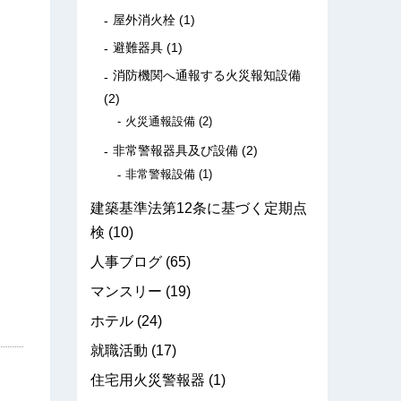
屋外消火栓
(1)
避難器具
(1)
消防機関へ通報する火災報知設備
(2)
火災通報設備
(2)
非常警報器具及び設備
(2)
非常警報設備
(1)
建築基準法第12条に基づく定期点
検
(10)
人事ブログ
(65)
マンスリー
(19)
ホテル
(24)
就職活動
(17)
住宅用火災警報器
(1)