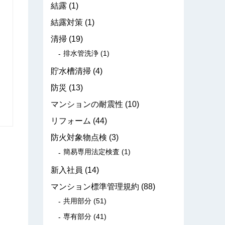
結露
(1)
結露対策
(1)
清掃
(19)
排水管洗浄
(1)
貯水槽清掃
(4)
防災
(13)
マンションの耐震性
(10)
リフォーム
(44)
防火対象物点検
(3)
簡易専用法定検査
(1)
新入社員
(14)
マンション標準管理規約
(88)
共用部分
(51)
専有部分
(41)