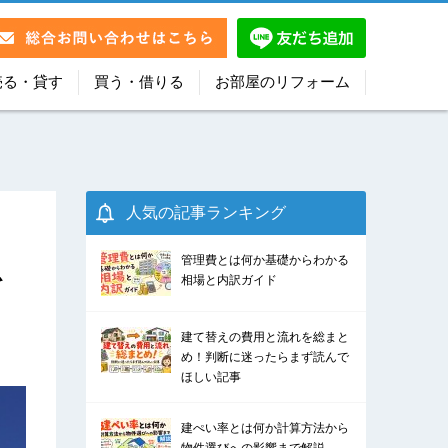
売る・貸す
買う・借りる
お部屋のリフォーム
人気の記事ランキング
管理費とは何か基礎からわかる
を
相場と内訳ガイド
建て替えの費用と流れを総まと
め！判断に迷ったらまず読んで
ほしい記事
建ぺい率とは何か計算方法から