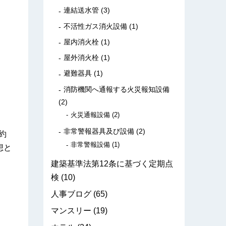
連結送水管
(3)
不活性ガス消火設備
(1)
屋内消火栓
(1)
屋外消火栓
(1)
避難器具
(1)
消防機関へ通報する火災報知設備
(2)
火災通報設備
(2)
非常警報器具及び設備
(2)
約
非常警報設備
(1)
想と
建築基準法第12条に基づく定期点
検
(10)
人事ブログ
(65)
マンスリー
(19)