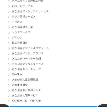
ホームライフ管理株式会社
都市ビルサービス
あなぶきファシリティサービス
テクノ防災サービス
アリオス
あなぶき建設工業
ツツミワークス
ダイシン
株式会社日装
あなぶきデザイン＆リフォーム
あなぶきインシュアランス
あなぶきパートナー九州
あなぶきデジタルサービス
あなぶきスペースシェア
OneNote
穴吹公寓大廈管理維護
穴吹東海保全
あなぶき会計事務センター
あなぶき社宅サービス
ANABUKI NL VIETNAM