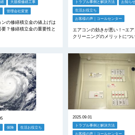
修繕
大規模修繕工事
トラブル事例と解決方法
お知ら
生活お役立ち
せ
管理会社変更
お客様の声｜コールセンター
ョンの修繕積立金の値上げは
必要？修繕積立金の重要性と
エアコンの効きが悪い！~エア
クリーニングのメリットについ
2025.09.01
05
トラブル事例と解決方法
せ
保険
生活お役立ち
お客様の声｜コールセンター