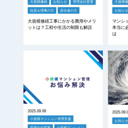
大規模修繕
お知らせ
管理会社変更
大規模
役員＆理事の方
居住者の方
お知ら
大規模修繕工事にかかる費用やメリ
マンシ
ットは？工程や生活の制限も解説
本当に
は
2025.09.08
2025.09.
小規模マンション管理支援
お知ら
管理会社変更
小規模マンション