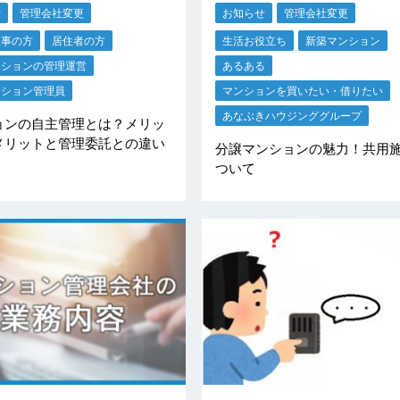
せ
管理会社変更
お知らせ
管理会社変更
理事の方
居住者の方
生活お役立ち
新築マンション
ンションの管理運営
あるある
ンション管理員
マンションを買いたい・借りたい
あなぶきハウジンググループ
ョンの自主管理とは？メリッ
メリットと管理委託との違い
分譲マンションの魅力！共用
ついて