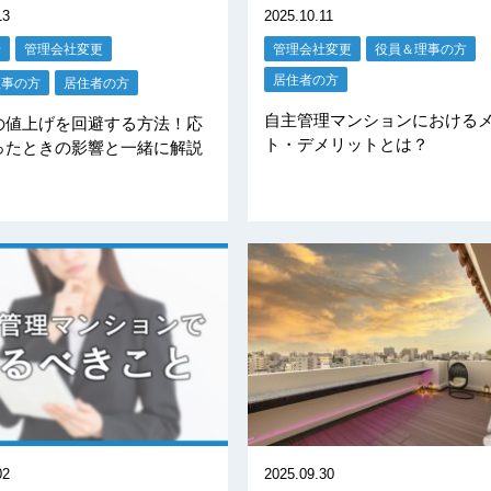
13
2025.10.11
せ
管理会社変更
管理会社変更
役員＆理事の方
居住者の方
理事の方
居住者の方
自主管理マンションにおける
の値上げを回避する方法！応
ト・デメリットとは？
ったときの影響と一緒に解説
02
2025.09.30