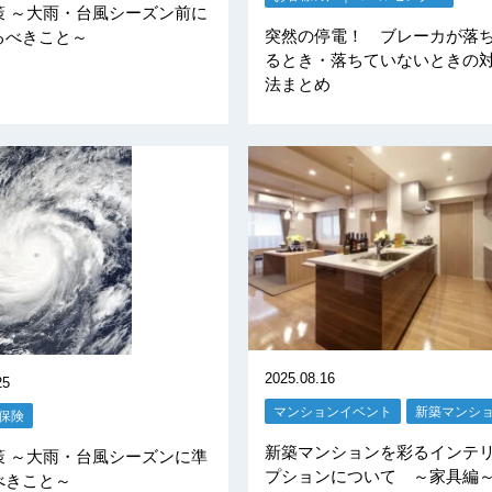
策 ～大雨・台風シーズン前に
突然の停電！ ブレーカが落
るべきこと～
るとき・落ちていないときの
法まとめ
2025.08.16
25
マンションイベント
新築マンシ
保険
新築マンションを彩るインテ
策 ～大雨・台風シーズンに準
プションについて ～家具編
べきこと～