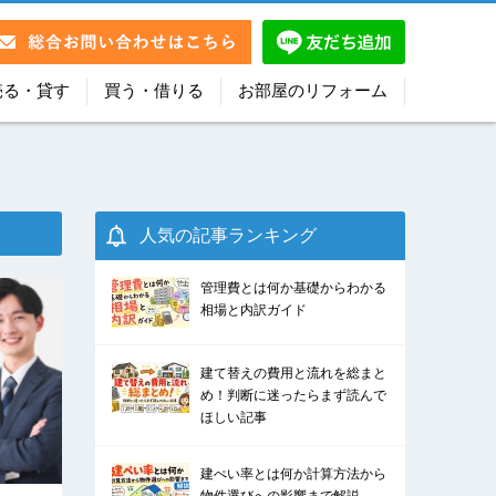
売る・貸す
買う・借りる
お部屋のリフォーム
人気の記事ランキング
管理費とは何か基礎からわかる
相場と内訳ガイド
建て替えの費用と流れを総まと
め！判断に迷ったらまず読んで
ほしい記事
建ぺい率とは何か計算方法から