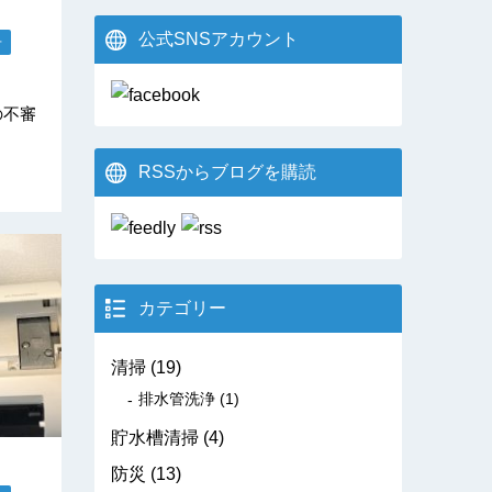
公式SNSアカウント
せ
の不審
RSSからブログを購読
カテゴリー
清掃
(19)
排水管洗浄
(1)
貯水槽清掃
(4)
防災
(13)