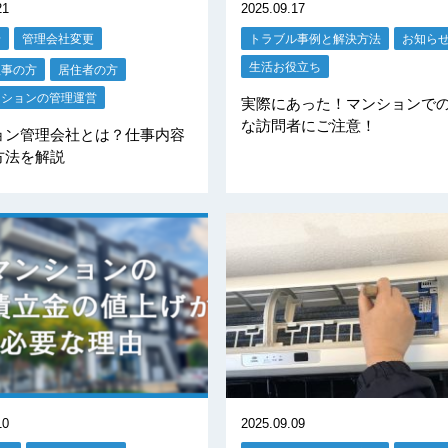
21
2025.09.17
せ
管理会社変更
トラブル事例と解決方法
お知ら
生活お役立ち
理事の方
居住者の方
ンションの管理運営
実際にあった！マンションで
な訪問者にご注意！
ョン管理会社とは？仕事内容
方法を解説
10
2025.09.09