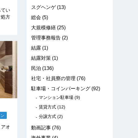
スグヘンゲ
(13)
ちてい
対処方
総会
(5)
大規模修繕
(25)
管理事務報告
(2)
結露
(1)
結露対策
(1)
民泊
(136)
社宅・社員寮の管理
(76)
駐車場・コインパーキング
(92)
マンション駐車場
(9)
賃貸方式
(12)
ョン
分譲方式
(2)
リアオ
動画記事
(76)
～
海外事業
(4)