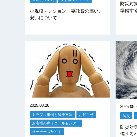
防災対
準備す
小規模マンション 委託費の高い、
安いについて
2025.08.28
2025.08.
トラブル事例と解決方法
お知らせ
防災
お客様の声｜コールセンター
防災対
オーナーズサイト
備する