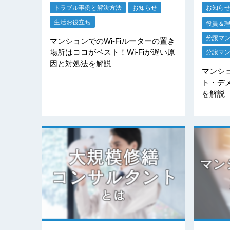
トラブル事例と解決方法
お知らせ
お知ら
生活お役立ち
役員＆
分譲マ
マンションでのWi-Fiルーターの置き
場所はココがベスト！Wi-Fiが遅い原
分譲マ
因と対処法を解説
マンシ
ト・デ
を解説