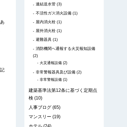
連結送水管
(3)
不活性ガス消火設備
(1)
屋内消火栓
(1)
あ
。
屋外消火栓
(1)
避難器具
(1)
消防機関へ通報する火災報知設備
(2)
火災通報設備
(2)
記
非常警報器具及び設備
(2)
非常警報設備
(1)
建築基準法第12条に基づく定期点
検
(10)
人事ブログ
(65)
マンスリー
(19)
ホテル
(24)