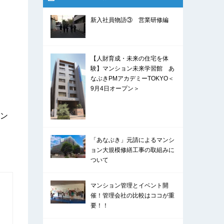
新入社員物語③ 営業研修編
【人財育成・未来の住宅を体
験】マンション未来学習館 あ
なぶきPMアカデミーTOKYO＜
9月4日オープン＞
ン
「あなぶき」元請によるマンシ
ョン大規模修繕工事の取組みに
ついて
マンション管理とイベント開
催！管理会社の比較はココが重
要！！