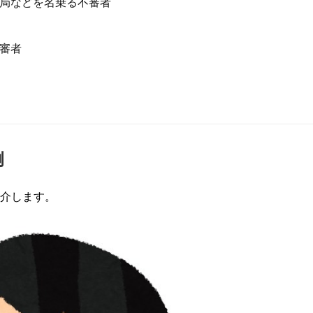
局などを名乗る不審者
審者
例
介します。