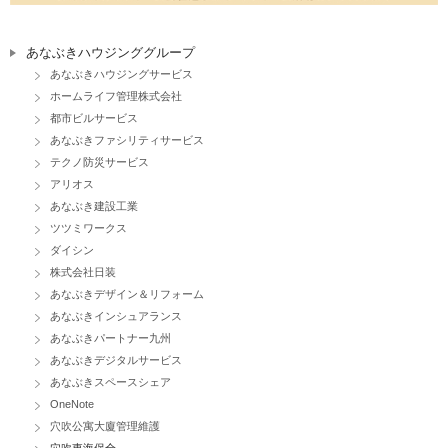
あなぶきハウジンググループ
あなぶきハウジングサービス
ホームライフ管理株式会社
都市ビルサービス
あなぶきファシリティサービス
テクノ防災サービス
アリオス
あなぶき建設工業
ツツミワークス
ダイシン
株式会社日装
あなぶきデザイン＆リフォーム
あなぶきインシュアランス
あなぶきパートナー九州
あなぶきデジタルサービス
あなぶきスペースシェア
OneNote
穴吹公寓大廈管理維護
穴吹東海保全