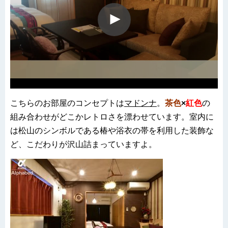
こちらのお部屋のコンセプトは
マドンナ
。
茶色
×
紅色
の
組み合わせがどこかレトロさを漂わせています。室内に
は松山のシンボルである椿や浴衣の帯を利用した装飾な
ど、こだわりが沢山詰まっていますよ。