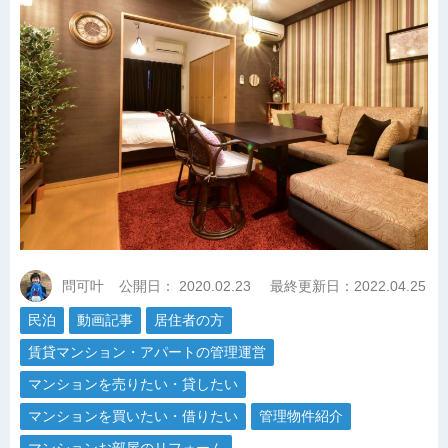
問可叶
公開日：
2020.02.23
最終更新日：2022.04.25
民泊
動画記事
居住者の方
賃貸マンション・アパートの管理運営
マンションを売りたい・貸したい
マンションを買いたい・借りたい
管理物件紹介