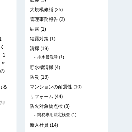
大規模修繕
(25)
管理事務報告
(2)
結露
(1)
結露対策
(1)
ま
く
清掃
(19)
、1
排水管洗浄
(1)
キャ
貯水槽清掃
(4)
の
防災
(13)
れる
マンションの耐震性
(10)
リフォーム
(44)
押
防火対象物点検
(3)
簡易専用法定検査
(1)
新入社員
(14)