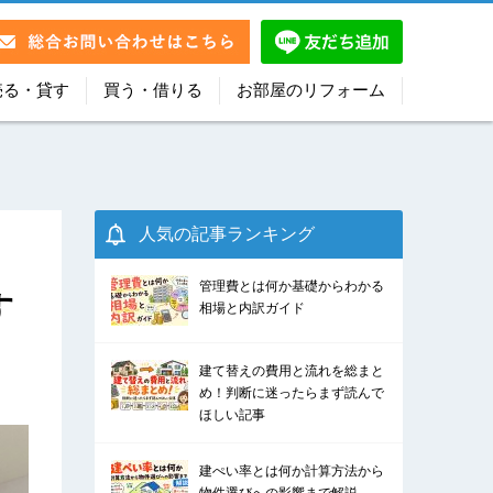
売る・貸す
買う・借りる
お部屋のリフォーム
て
人気の記事ランキング
管理費とは何か基礎からわかる
す
相場と内訳ガイド
建て替えの費用と流れを総まと
め！判断に迷ったらまず読んで
ほしい記事
建ぺい率とは何か計算方法から