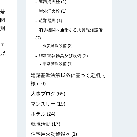
屋内消火栓
(1)
屋外消火栓
(1)
若
間
避難器具
(1)
別
消防機関へ通報する火災報知設備
(2)
エ
火災通報設備
(2)
した
非常警報器具及び設備
(2)
非常警報設備
(1)
建築基準法第12条に基づく定期点
検
(10)
人事ブログ
(65)
マンスリー
(19)
ホテル
(24)
就職活動
(17)
住宅用火災警報器
(1)