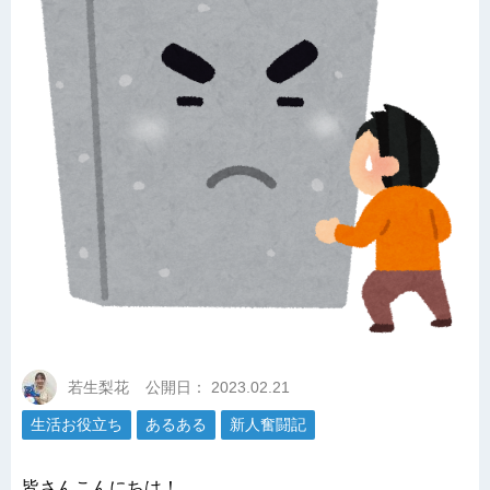
若生梨花
公開日：
2023.02.21
生活お役立ち
あるある
新人奮闘記
皆さんこんにちは！