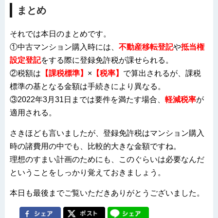
まとめ
それでは本日のまとめです。
①中古マンション購入時には、
不動産移転登記
や
抵当権
設定登記
をする際に登録免許税が課せられる。
②税額は
【課税標準】
×
【税率】
で算出されるが、課税
標準の基となる金額は手続きにより異なる。
③2022年3月31日までは要件を満たす場合、
軽減税率
が
適用される。
さきほども言いましたが、登録免許税はマンション購入
時の諸費用の中でも、比較的大きな金額ですね。
理想のすまい計画のためにも、このぐらいは必要なんだ
ということをしっかり覚えておきましょう。
本日も最後までご覧いただきありがとうございました。