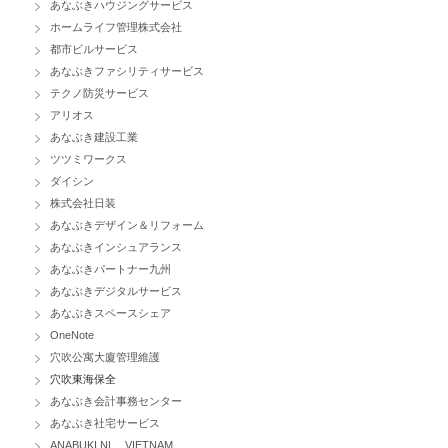
あなぶきハウジングサービス
ホームライフ管理株式会社
都市ビルサービス
あなぶきファシリティサービス
テクノ防災サービス
アリオス
あなぶき建設工業
ツツミワークス
ダイシン
株式会社日装
あなぶきデザイン＆リフォーム
あなぶきインシュアランス
あなぶきパートナー九州
あなぶきデジタルサービス
あなぶきスペースシェア
OneNote
穴吹公寓大廈管理維護
穴吹東海保全
あなぶき会計事務センター
あなぶき社宅サービス
ANABUKI NL VIETNAM