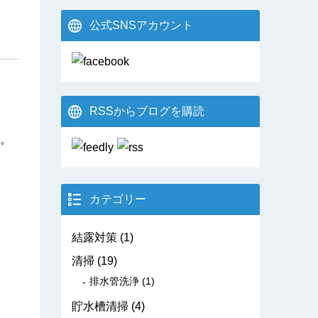
公式SNSアカウント
RSSからブログを購読
。
カテゴリー
結露対策
(1)
清掃
(19)
排水管洗浄
(1)
貯水槽清掃
(4)