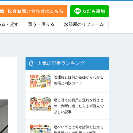
売る・貸す
買う・借りる
お部屋のリフォーム
人気の記事ランキング
管理費とは何か基礎からわかる
相場と内訳ガイド
建て替えの費用と流れを総まと
め！判断に迷ったらまず読んで
ほしい記事
建ぺい率とは何か計算方法から