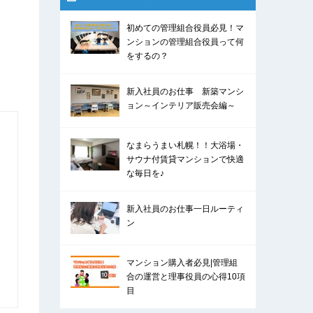
初めての管理組合役員必見！マ
ンションの管理組合役員って何
をするの？
新入社員のお仕事 新築マンシ
ョン～インテリア販売会編～
なまらうまい札幌！！大浴場・
サウナ付賃貸マンションで快適
な毎日を♪
新入社員のお仕事一日ルーティ
ン
マンション購入者必見|管理組
合の運営と理事役員の心得10項
目