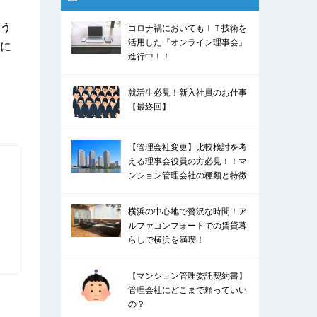
う
コロナ禍においてもＩＴ技術を
活用した『オンライン理事会』
に
進行中！！
就活生必見！新入社員のお仕事
【最終回】
【管理会社変更】比較検討を考
える理事会役員の方必見！！マ
ンション管理会社の種類と特徴
横浜の中心地で贅沢な時間！ア
ルファコンフォートでの賃貸暮
らしで横浜を満喫！
【マンション管理委託契約書】
管理会社にどこまで頼っていい
の？