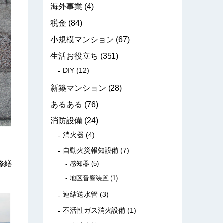
海外事業
(4)
税金
(84)
小規模マンション
(67)
生活お役立ち
(351)
DIY
(12)
新築マンション
(28)
あるある
(76)
消防設備
(24)
消火器
(4)
自動火災報知設備
(7)
修繕
感知器
(5)
地区音響装置
(1)
連結送水管
(3)
不活性ガス消火設備
(1)