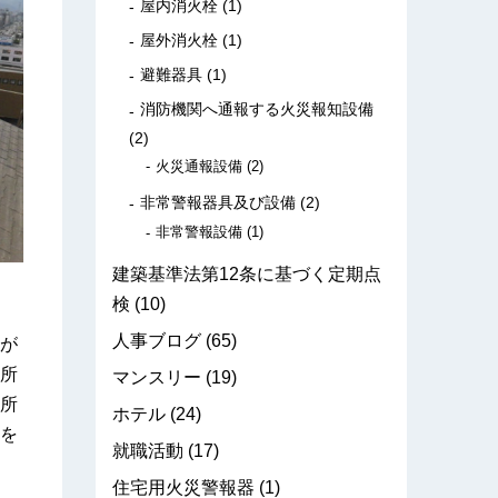
屋内消火栓
(1)
屋外消火栓
(1)
避難器具
(1)
消防機関へ通報する火災報知設備
(2)
火災通報設備
(2)
非常警報器具及び設備
(2)
非常警報設備
(1)
建築基準法第12条に基づく定期点
検
(10)
人事ブログ
(65)
が
所
マンスリー
(19)
所
ホテル
(24)
を
就職活動
(17)
住宅用火災警報器
(1)