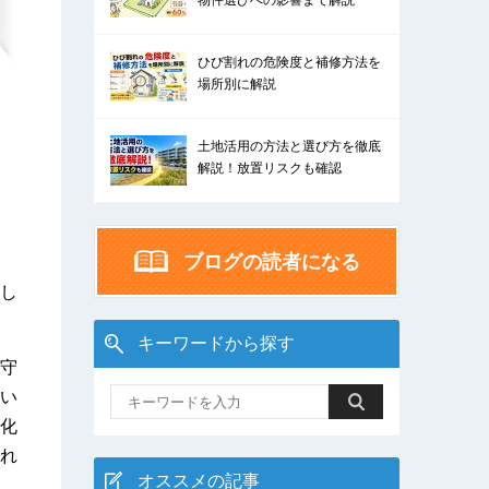
物件選びへの影響まで解説
ひび割れの危険度と補修方法を
場所別に解説
土地活用の方法と選び方を徹底
解説！放置リスクも確認
ブログの読者になる
し
キーワードから探す
守
い
化
れ
オススメの記事