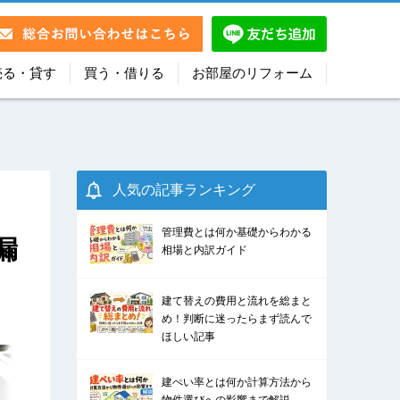
売る・貸す
買う・借りる
お部屋のリフォーム
人気の記事ランキング
管理費とは何か基礎からわかる
漏
相場と内訳ガイド
建て替えの費用と流れを総まと
め！判断に迷ったらまず読んで
ほしい記事
建ぺい率とは何か計算方法から