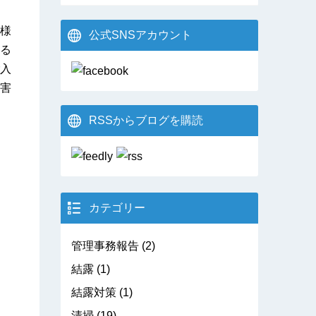
様
公式SNSアカウント
る
入
害
RSSからブログを購読
カテゴリー
管理事務報告
(2)
結露
(1)
結露対策
(1)
清掃
(19)