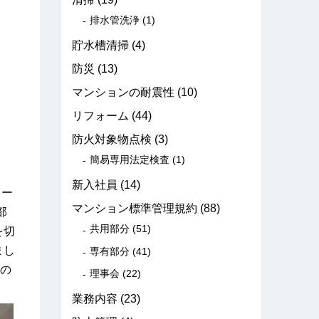
排水管洗浄
(1)
貯水槽清掃
(4)
防災
(13)
マンションの耐震性
(10)
リフォーム
(44)
防火対象物点検
(3)
簡易専用法定検査
(1)
新入社員
(14)
ロー
マンション標準管理規約
(88)
部
共用部分
(51)
を切
まし
専有部分
(41)
の
理事会
(22)
業務内容
(23)