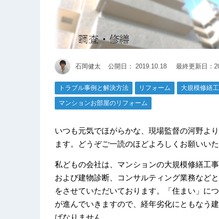
石岡健太
公開日：
2019.10.18
最終更新日：201
トラブル事例と解決方法
リフォーム
大規模修繕工
マンションお部屋のリフォーム
いつも元気でほがらかな、現場監督の河野より
ます。どうぞご一読のほどよろしくお願いいた
私どもの会社は、マンションの大規模修繕工事
および建物診断、コンサルティング業務などと
をさせていただいております。「住まい」につ
が進んでいきますので、経年劣化にともなう建
ばなりません。