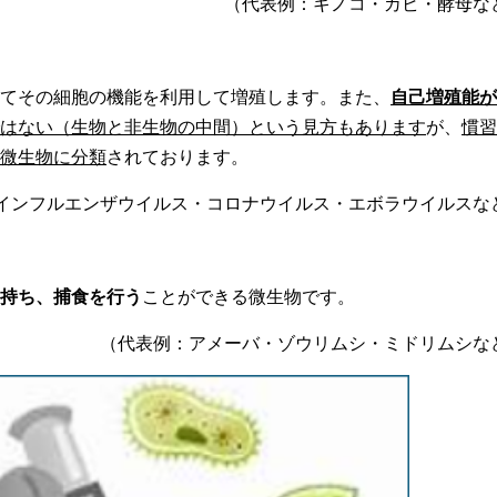
（代表例：キノコ・カビ・酵母な
てその細胞の機能を利用して増殖します。また、
自己増殖能が
はない（生物と非生物の中間）という見方もあります
が、
慣習
微生物に分類
されております。
インフルエンザウイルス・コロナウイルス・エボラウイルスな
持ち、捕食を行う
ことができる微生物です。
（代表例：アメーバ・ゾウリムシ・ミドリムシな