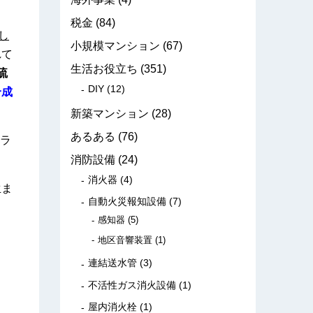
税金
(84)
し
小規模マンション
(67)
れて
生活お役立ち
(351)
硫
DIY
(12)
合成
新築マンション
(28)
あるある
(76)
ラ
消防設備
(24)
消火器
(4)
生ま
自動火災報知設備
(7)
感知器
(5)
地区音響装置
(1)
連結送水管
(3)
不活性ガス消火設備
(1)
屋内消火栓
(1)