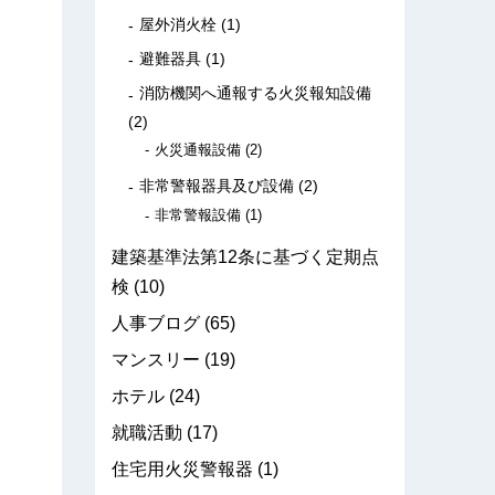
屋外消火栓
(1)
避難器具
(1)
消防機関へ通報する火災報知設備
(2)
火災通報設備
(2)
非常警報器具及び設備
(2)
非常警報設備
(1)
建築基準法第12条に基づく定期点
検
(10)
人事ブログ
(65)
マンスリー
(19)
ホテル
(24)
就職活動
(17)
住宅用火災警報器
(1)