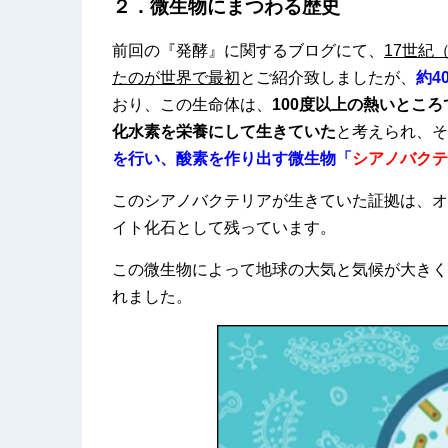
２．微生物にまつわる歴史
前回の『発酵』に関するブログにて、
17世紀
たのが世界で最初
とご紹介致しましたが、
約4
おり、この生命体は、
100度以上の熱いとこ
化水素を栄養にして生きていた
と考えられ、そ
を行い、酸素を作り出す微生物「
シアノバクテ
このシアノバクテリアが生きていた証拠は、オ
イト化石として残っています。
この微生物によって地球の大気と気候が大きく
れました。