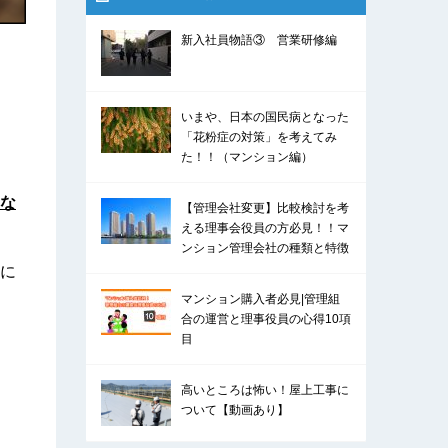
新入社員物語③ 営業研修編
いまや、日本の国民病となった
「花粉症の対策」を考えてみ
た！！（マンション編）
な
【管理会社変更】比較検討を考
える理事会役員の方必見！！マ
ンション管理会社の種類と特徴
に
マンション購入者必見|管理組
合の運営と理事役員の心得10項
目
高いところは怖い！屋上工事に
ついて【動画あり】