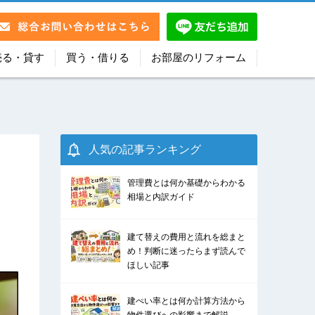
売る・貸す
買う・借りる
お部屋のリフォーム
人気の記事ランキング
管理費とは何か基礎からわかる
相場と内訳ガイド
建て替えの費用と流れを総まと
め！判断に迷ったらまず読んで
ほしい記事
建ぺい率とは何か計算方法から