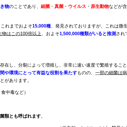
き物
のことであり、
細菌
・
真菌
・
ウイルス
・
原生動物
などが含
。これまでおよそ
15,000種
、発見されておりますが、これは微
物はこの100倍以上
、およそ
1,500,000種類がいると推測
され
存在し、分裂によって増殖し、非常に速い速度で繁殖すること
間や環境にとって有益な役割を果たす
ものの、
一部の細菌は病
とがあります。
・食中毒など）
菌類とも呼ばれます
。