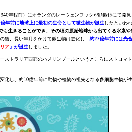
（340年程前）にオランダのレーウェンフックが顕微鏡にて発見
0億年前に地球上に最初の生命として微生物が誕生
したといわ
ろでも生きることができ、その頃の原始地球から出てくる水素や
の後、長い年月をかけて微生物は進化し、
約27億年前には光
リア
」が誕生
しました。
ーストラリア西部のハメリンプールというところにストロマト
変化し、約10億年前に動物や植物の祖先となる多細胞生物が