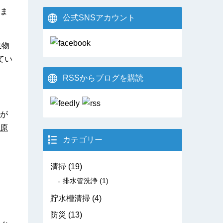
ま
公式SNSアカウント
生物
てい
RSSからブログを購読
が
原
カテゴリー
清掃
(19)
排水管洗浄
(1)
貯水槽清掃
(4)
防災
(13)