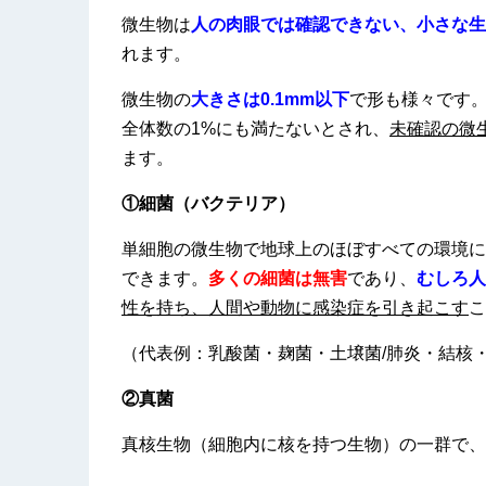
微生物は
人の肉眼では確認できない、小さな生
れます。
微生物の
大きさは0.1mm以下
で形も様々です
全体数の1%にも満たないとされ、
未確認の微生
ます。
①細菌（バクテリア）
単細胞の微生物で地球上のほぼすべての環境に
できます。
多くの細菌は無害
であり、
むしろ人
性を持ち、人間や動物に感染症を引き起こす
こ
（代表例：乳酸菌・麹菌・土壌菌/肺炎・結核
②真菌
真核生物（細胞内に核を持つ生物）の一群で、