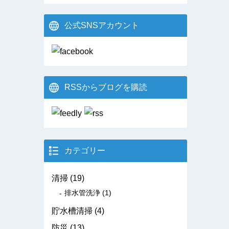
公式SNSアカウント
RSSからブログを購読
カテゴリー
清掃
(19)
排水管洗浄
(1)
貯水槽清掃
(4)
防災
(13)