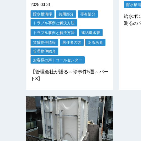
2025.03.31
貯水槽
貯水槽清掃
共用部分
専有部分
給水ポ
測るの
トラブル事例と解決方法
トラブル事例と解決方法
連結送水管
賃貸物件情報
居住者の方
あるある
管理物件紹介
お客様の声｜コールセンター
【管理会社が語る～珍事件5選～パー
ト3】