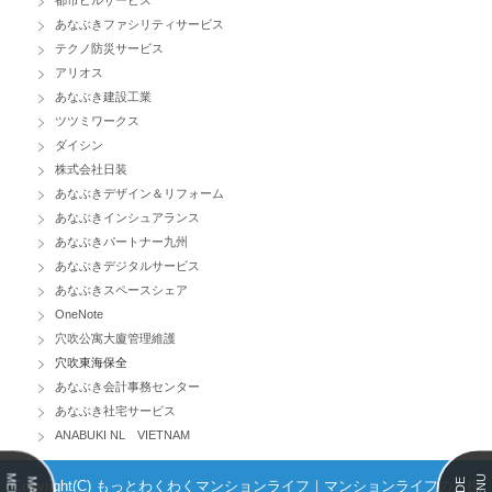
都市ビルサービス
あなぶきファシリティサービス
テクノ防災サービス
アリオス
あなぶき建設工業
ツツミワークス
ダイシン
株式会社日装
あなぶきデザイン＆リフォーム
あなぶきインシュアランス
あなぶきパートナー九州
あなぶきデジタルサービス
あなぶきスペースシェア
OneNote
穴吹公寓大廈管理維護
穴吹東海保全
あなぶき会計事務センター
あなぶき社宅サービス
ANABUKI NL VIETNAM
MENU
MENU
MAIN
SIDE
Copyright(C) もっとわくわくマンションライフ｜マンションライフのお役