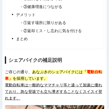
③健康増進につながる
デメリット
①返す場所に限りがある
②返却ミス・し忘れに気を付ける
まとめ
シェアバイクの補足説明
ご存じの通り、
あなぶきのシェアバイクには
「電動自転
車」
を採用しています。
電動自転車は一般的なママチャリ等と違って加速に優れ
ており、急な登坂でも立ち漕ぎすることなくスイスイ登
れます。