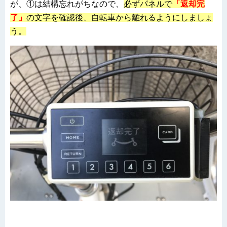
が、①は結構忘れがちなので、
必ずパネルで
「返却完
了」
の文字を確認
後、自転車から離れるようにしましょ
う
。