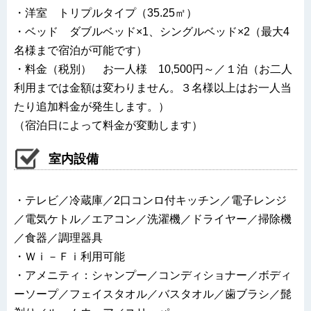
・洋室 トリプルタイプ（35.25㎡）
・ベッド ダブルベッド×1、シングルベッド×2（最大4
名様まで宿泊が可能です）
・料金（税別） お一人様 10,500円～／１泊（お二人
利用までは金額は変わりません。３名様以上はお一人当
たり追加料金が発生します。）
（宿泊日によって料金が変動します）
室内設備
・テレビ／冷蔵庫／2口コンロ付キッチン／電子レンジ
／電気ケトル／エアコン／洗濯機／ドライヤー／掃除機
／食器／調理器具
・Ｗｉ－Ｆｉ利用可能
・アメニティ：シャンプー／コンディショナー／ボディ
ーソープ／フェイスタオル／バスタオル／歯ブラシ／髭