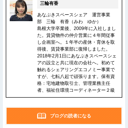
三輪有香
あなぶきスペースシェア 運営事業
部 三輪 有香（みわ ゆか）
島根大学卒業後、2009年に入社しまし
た。賃貸物件の仲介営業に４年間従事
し企画室へ。１年半の産休・育休を取
得後、賃貸事業部に復帰しました。
2018年2月1日にあなぶきスペースシェ
アの設立と共に現在の会社へ。初めて
触れるシェアリングエコノミー事業で
すが、七転八起で頑張ります。保有資
格：宅地建物取引士、管理業務主任
者、福祉住環境コーディネーター２級
ブログの読者になる