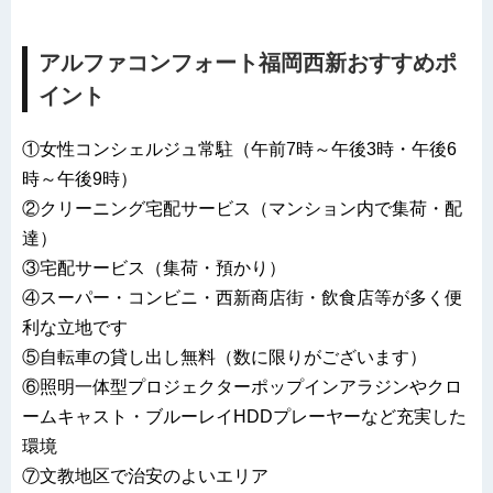
アルファコンフォート福岡西新おすすめポ
イント
①女性コンシェルジュ常駐（午前7時～午後3時・午後6
時～午後9時）
②クリーニング宅配サービス（マンション内で集荷・配
達）
③宅配サービス（集荷・預かり）
④スーパー・コンビニ・西新商店街・飲食店等が多く便
利な立地です
⑤自転車の貸し出し無料（数に限りがございます）
⑥照明一体型プロジェクターポップインアラジンやクロ
ームキャスト・ブルーレイHDDプレーヤーなど充実した
環境
⑦文教地区で治安のよいエリア