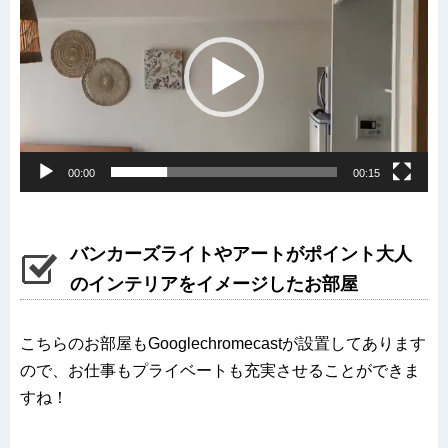
画
プ
レ
ー
ヤ
ー
00:00
00:15
バンカーズライトやアートがポイント大人
のインテリアをイメージしたお部屋
こちらのお部屋もGooglechromecastが設置してあります
ので、お仕事もプライベートも充実させることができま
すね！