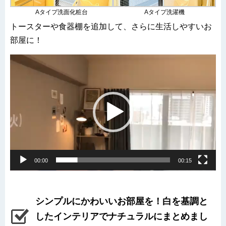
Aタイプ洗面化粧台
Aタイプ洗濯機
トースターや食器棚を追加して、さらに生活しやすいお
部屋に！
動
画
プ
レ
ー
ヤ
ー
00:00
00:15
シンプルにかわいいお部屋を！白を基調と
したインテリアでナチュラルにまとめまし