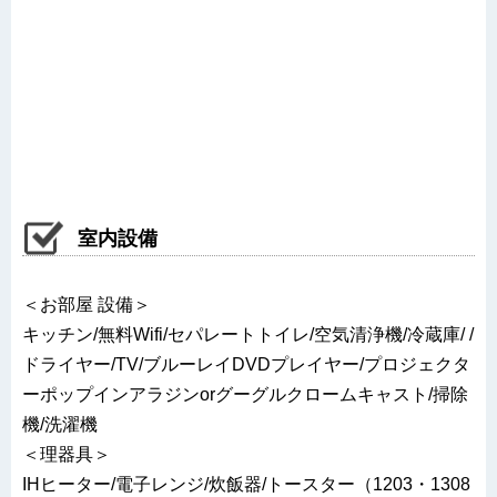
室内設備
＜お部屋 設備＞
キッチン/無料Wifi/セパレートトイレ/空気清浄機/冷蔵庫/ /
ドライヤー/TV/ブルーレイDVDプレイヤー/プロジェクタ
ーポップインアラジンorグーグルクロームキャスト/掃除
機/洗濯機
＜理器具＞
IHヒーター/電子レンジ/炊飯器/トースター（1203・1308