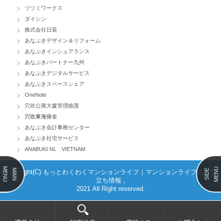
ツツミワークス
ダイシン
株式会社日装
あなぶきデザイン＆リフォーム
あなぶきインシュアランス
あなぶきパートナー九州
あなぶきデジタルサービス
あなぶきスペースシェア
OneNote
穴吹公寓大廈管理維護
穴吹東海保全
あなぶき会計事務センター
あなぶき社宅サービス
ANABUKI NL VIETNAM
MENU
MENU
MAIN
SIDE
Copyright(C) もっとわくわくマンションライフ｜マンションライフのお役
立ち情報 ,
2021 All Right reserved.