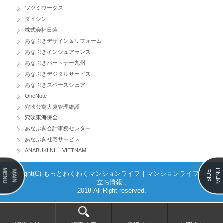
ツツミワークス
ダイシン
株式会社日装
あなぶきデザイン＆リフォーム
あなぶきインシュアランス
あなぶきパートナー九州
あなぶきデジタルサービス
あなぶきスペースシェア
OneNote
穴吹公寓大廈管理維護
穴吹東海保全
あなぶき会計事務センター
あなぶき社宅サービス
ANABUKI NL VIETNAM
MENU
MENU
MAIN
SIDE
Copyright(C) もっとわくわくマンションライフ｜マンションライフのお役
立ち情報 ,
2018 All Right reserved.