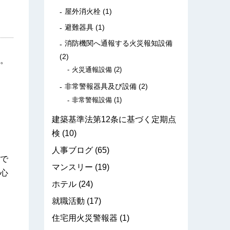
屋外消火栓
(1)
避難器具
(1)
消防機関へ通報する火災報知設備
(2)
。
火災通報設備
(2)
非常警報器具及び設備
(2)
非常警報設備
(1)
建築基準法第12条に基づく定期点
検
(10)
人事ブログ
(65)
で
マンスリー
(19)
心
ホテル
(24)
就職活動
(17)
住宅用火災警報器
(1)