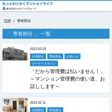
TOP
専有部分
「 専有部分 」 一覧
2023.03.03
共用部分
専有部分
お知らせ
オーナーズサイト
「だから管理費は払いません！」
～マンション管理費の使い道、お
話しします～
2023.02.11
共用部分
専有部分