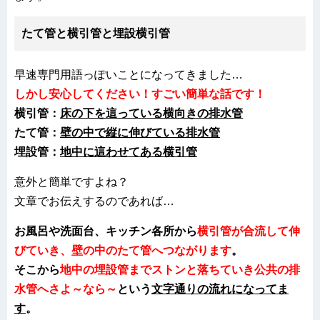
たて管と横引管と埋設横引管
早速専門用語っぽいことになってきました…
しかし安心してください！すごい簡単な話です！
横引管：
床の下を這っている横向きの排水管
たて管：
壁の中で縦に伸びている排水管
埋設管：
地中に這わせてある横引管
意外と簡単ですよね？
文章でお伝えするのであれば…
お風呂や洗面台、キッチン各所から
横引管が合流して伸
びていき、壁の中のたて管へつながります
。
そこから
地中の埋設管までストンと落ちていき公共の排
水管へさよ～なら～
という
文字通りの流れになってま
す
。