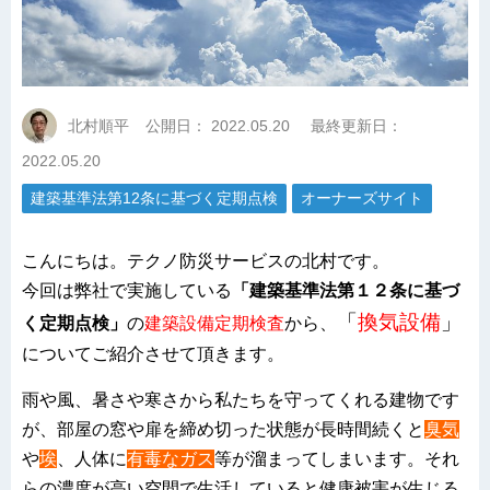
北村順平
公開日：
2022.05.20
最終更新日：
2022.05.20
建築基準法第12条に基づく定期点検
オーナーズサイト
こんにちは。テクノ防災サービスの北村です。
今回は弊社で実施している
「建築基準法第１２条に基づ
「
換気設備
」
く定期点検」
の
建築設備定期検査
から、
についてご紹介させて頂きます。
雨や風、暑さや寒さから私たちを守ってくれる建物です
が、部屋の窓や扉を締め切った状態が長時間続くと
臭気
や
埃
、人体に
有毒なガス
等が溜まってしまいます。それ
らの濃度が高い空間で生活していると健康被害が生じる