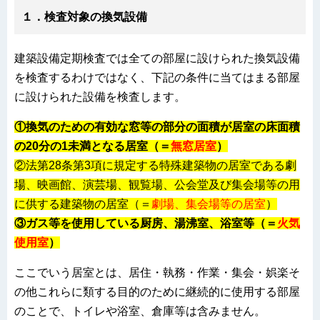
１．検査対象の換気設備
建築設備定期検査では全ての部屋に設けられた換気設備
を検査するわけではなく、下記の条件に当てはまる部屋
に設けられた設備を検査します。
①換気のための有効な窓等の部分の面積が居室の床面積
の20分の1未満となる居室（＝
無窓居室
）
②法第28条第3項に規定する特殊建築物の居室である劇
場、映画館、演芸場、観覧場、公会堂及び集会場等の用
に供する建築物の居室（＝
劇場、集会場等の居室
）
③ガス等を使用している厨房、湯沸室、浴室等（＝
火気
使用室
）
ここでいう居室とは、居住・執務・作業・集会・娯楽そ
の他これらに類する目的のために継続的に使用する部屋
のことで、トイレや浴室、倉庫等は含みません。