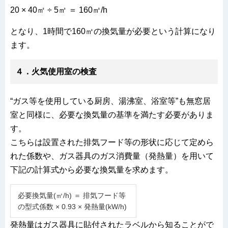
20 × 40㎡ ÷ 5㎡ ＝ 160㎥/h
となり、1時間で160㎥の換気量が必要という計算になり
ます。
４．火気使用室の検査
“ガス等を使用している厨房、湯沸室、浴室等”も無窓居
室と同様に、必要な換気量の基準を満たす必要がありま
す。
こちらは設置された排気フード等の形状に応じて定めら
れた係数や、ガス器具のガス消費量（発熱量）を用いて
下記の計算式から必要な換気量を求めます。
必要換気量(㎥/h) ＝ 排気フード等
の型式係数 × 0.93 × 発熱量(kW/h)
発熱量はガス器具に貼付されたラベルから知ることがで