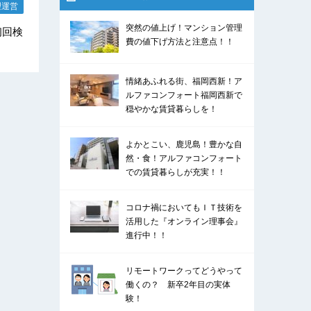
理運営
突然の値上げ！マンション管理
初回検
費の値下げ方法と注意点！！
情緒あふれる街、福岡西新！ア
ルファコンフォート福岡西新で
穏やかな賃貸暮らしを！
よかとこい、鹿児島！豊かな自
然・食！アルファコンフォート
での賃貸暮らしが充実！！
コロナ禍においてもＩＴ技術を
活用した『オンライン理事会』
進行中！！
リモートワークってどうやって
働くの？ 新卒2年目の実体
験！